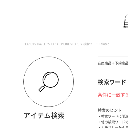
PEANUTS TRAILER SHOP
ONLINE STORE
検索ワード：alutec
在庫商品＋予約商
検索ワード：a
条件に一致す
検索のヒント
アイテム検索
検索ワードに間
他の検索ワード
カテゴリーから